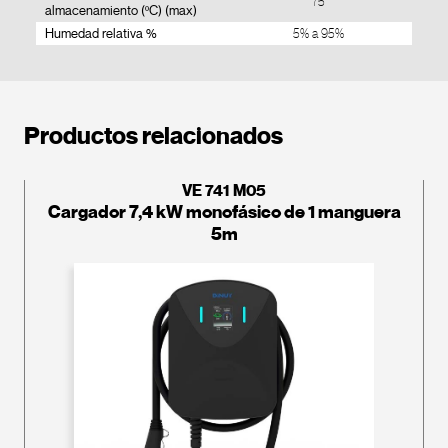
75
almacenamiento (ºC) (max)
Humedad relativa %
5% a 95%
Productos relacionados
VE 741 M05
Cargador 7,4 kW monofásico de 1 manguera
5m