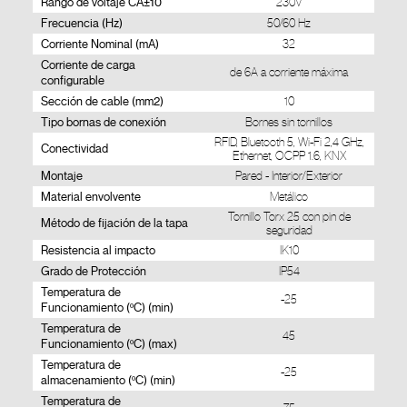
Rango de voltaje CA±10
230V
Frecuencia (Hz)
50/60 Hz
Corriente Nominal (mA)
32
Corriente de carga
de 6A a corriente máxima
configurable
Sección de cable (mm2)
10
Tipo bornas de conexión
Bornes sin tornillos
RFID, Bluetooth 5, Wi-Fi 2,4 GHz,
Conectividad
Ethernet, OCPP 1.6, KNX
Montaje
Pared - Interior/Exterior
Material envolvente
Metálico
Tornillo Torx 25 con pin de
Método de fijación de la tapa
seguridad
Resistencia al impacto
IK10
Grado de Protección
IP54
Temperatura de
-25
Funcionamiento (ºC) (min)
Temperatura de
45
Funcionamiento (ºC) (max)
Temperatura de
-25
almacenamiento (ºC) (min)
Temperatura de