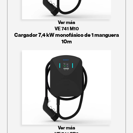
Ver más
VE 741 M10
Cargador 7,4 kW monofásico de 1 manguera
10m
Ver más