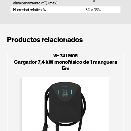
75
almacenamiento (ºC) (max)
Humedad relativa %
5% a 95%
Productos relacionados
VE 741 M05
Cargador 7,4 kW monofásico de 1 manguera
5m