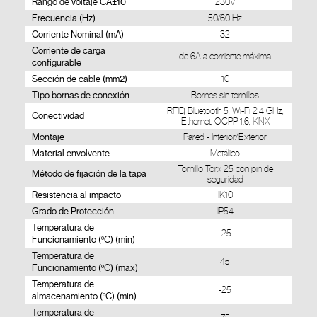
Rango de voltaje CA±10
230V
Frecuencia (Hz)
50/60 Hz
Corriente Nominal (mA)
32
Corriente de carga
de 6A a corriente máxima
configurable
Sección de cable (mm2)
10
Tipo bornas de conexión
Bornes sin tornillos
RFID, Bluetooth 5, Wi-Fi 2,4 GHz,
Conectividad
Ethernet, OCPP 1.6, KNX
Montaje
Pared - Interior/Exterior
Material envolvente
Metálico
Tornillo Torx 25 con pin de
Método de fijación de la tapa
seguridad
Resistencia al impacto
IK10
Grado de Protección
IP54
Temperatura de
-25
Funcionamiento (ºC) (min)
Temperatura de
45
Funcionamiento (ºC) (max)
Temperatura de
-25
almacenamiento (ºC) (min)
Temperatura de