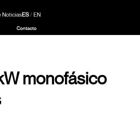
 Noticias
ES
/
EN
Contacto
 kW monofásico
s