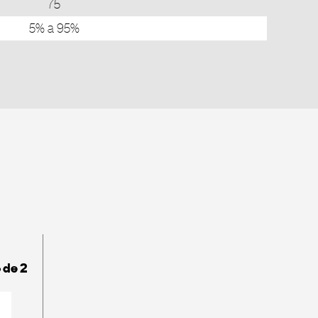
75
5% a 95%
 de 2