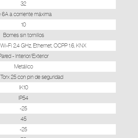
32
 6A a corriente máxima
10
Bornes sin tornillos
, Wi-Fi 2,4 GHz, Ethernet, OCPP 1.6, KNX
Pared - Interior/Exterior
Metálico
o Torx 25 con pin de seguridad
IK10
IP54
-25
45
-25