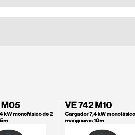
2 M05
VE 742 M10
,4 kW monofásico de 2
Cargador 7,4 kW monofásico
 5m
mangueras 10m