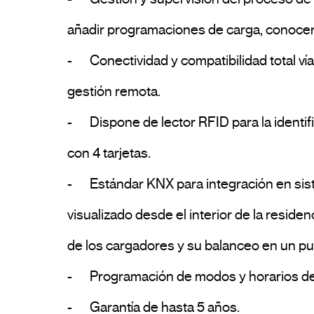
añadir programaciones de carga, conocer e
-	Conectividad y compatibilidad total vía Bluetooth, Wi-Fi, Ethernet para conexión con el cargador con la plataforma Cloud, para una 
gestión remota.

-	Dispone de lector RFID para la identificación de usuario y activación del cargador, además de la salida. Cada cargador se suministra 
con 4 tarjetas.

-	Estándar KNX para integración en sistemas domóticos y de automatización de edificios, que permite poder ser gestionado y 
visualizado desde el interior de la reside
de los cargadores y su balanceo en un pues
-	Programación de modos y horarios de carga, optimizando el consumo energético.

-	Garantía de hasta 5 años.				