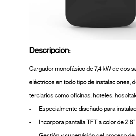
Descripción:
Cargador monofásico de 7,4 kW de dos sal
eléctricos en todo tipo de instalaciones,
terciarios como oficinas, hoteles, hospital
-	Especialmente diseñado para instalaciones donde se requiere un equipo fiable, robusto, fácil de instalar y de uso intuitivo.

-	Incorpora pantalla TFT a color de 2,8” de última tecnología LED, para la visualización del estado del cargador y del proceso de carga.

-	Gestión y supervisión del proceso de carga mediante la APP DINUY-eMobility, permitiendo el control local y remoto del cargador, 