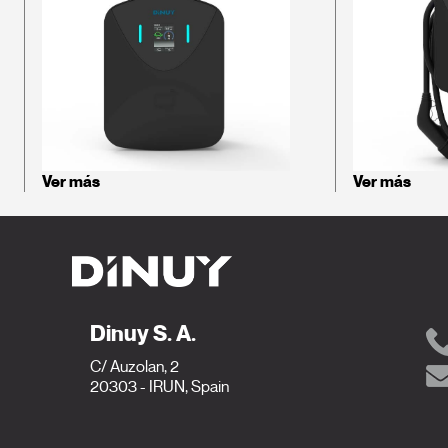
Ver más
Ver más
Dinuy S. A.
C/ Auzolan, 2
20303 - IRUN, Spain