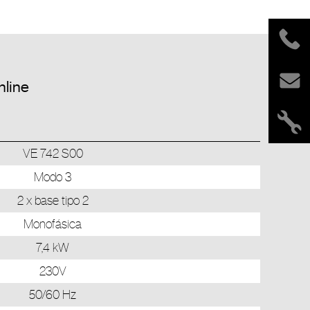
nline
VE 742 S00
Modo 3
2 x base tipo 2
Monofásica
7,4 kW
230V
50/60 Hz