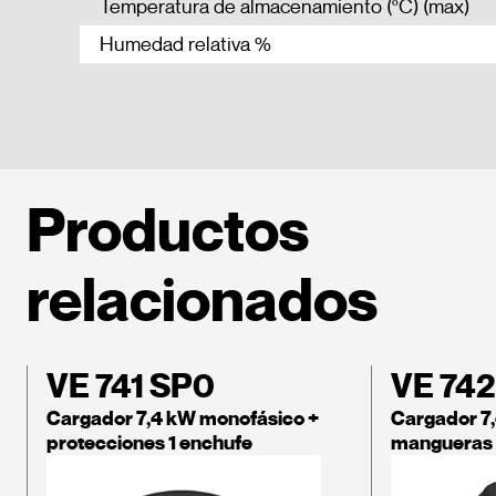
Temperatura de almacenamiento (ºC) (max)
Humedad relativa %
Productos
relacionados
VE 741 SP0
VE 74
Cargador 7,4 kW monofásico +
Cargador 7
protecciones 1 enchufe
mangueras