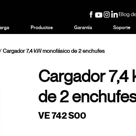
Blog de
arga
Productos
Garantía
Soporte
/
Cargador 7,4 kW monofásico de 2 enchufes
Cargador 7,4
de 2 enchufe
VE 742 S00