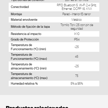
RFID, Bluetooth 5, Wi-Fi 2,4 GHz,
Conectividad
Ethernet, OCPP 1.6, KNX
Montaje
Pared - Interior/Exterior
Material envolvente
Metálico
Tornillo Torx 25 con pin de
Método de fijación de la tapa
seguridad
Resistencia al impacto
IK10
Grado de Protección
IP54
Temperatura de
-25
Funcionamiento (ºC) (min)
Temperatura de
45
Funcionamiento (ºC) (max)
Temperatura de
-25
almacenamiento (ºC) (min)
Temperatura de
75
almacenamiento (ºC) (max)
Humedad relativa %
5% a 95%