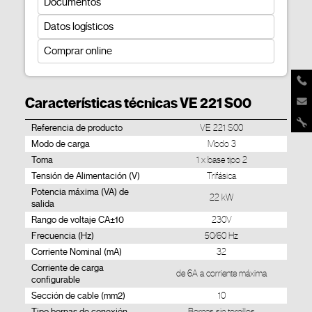
Documentos
Datos logísticos
Comprar online
Características técnicas VE 221 S00
Referencia de producto
VE 221 S00
Modo de carga
Modo 3
Toma
1 x base tipo 2
Tensión de Alimentación (V)
Trifásica
Potencia máxima (VA) de
22 kW
salida
Rango de voltaje CA±10
230V
Frecuencia (Hz)
50/60 Hz
Corriente Nominal (mA)
32
Corriente de carga
de 6A a corriente máxima
configurable
Sección de cable (mm2)
10
Tipo bornas de conexión
Bornes sin tornillos