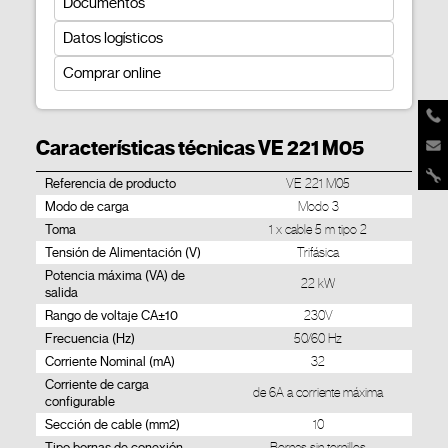
Documentos
Datos logísticos
Comprar online
Características técnicas VE 221 M05
Referencia de producto
VE 221 M05
Modo de carga
Modo 3
Toma
1 x cable 5 m tipo 2
Tensión de Alimentación (V)
Trifásica
Potencia máxima (VA) de
22 kW
salida
Rango de voltaje CA±10
230V
Frecuencia (Hz)
50/60 Hz
Corriente Nominal (mA)
32
Corriente de carga
de 6A a corriente máxima
configurable
Sección de cable (mm2)
10
Tipo bornas de conexión
Bornes sin tornillos