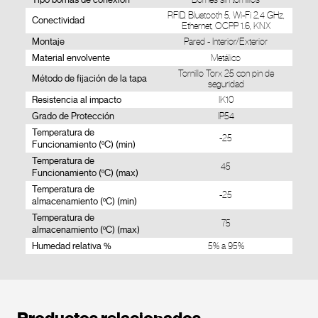
RFID, Bluetooth 5, Wi-Fi 2,4 GHz,
Conectividad
Ethernet, OCPP 1.6, KNX
Montaje
Pared - Interior/Exterior
Material envolvente
Metálico
Tornillo Torx 25 con pin de
Método de fijación de la tapa
seguridad
Resistencia al impacto
IK10
Grado de Protección
IP54
Temperatura de
-25
Funcionamiento (ºC) (min)
Temperatura de
45
Funcionamiento (ºC) (max)
Temperatura de
-25
almacenamiento (ºC) (min)
Temperatura de
75
almacenamiento (ºC) (max)
Humedad relativa %
5% a 95%