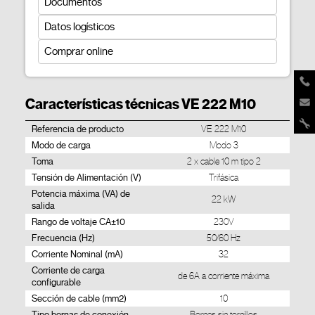
Documentos
Datos logísticos
Comprar online
Características técnicas VE 222 M10
Referencia de producto
VE 222 M10
Modo de carga
Modo 3
Toma
2 x cable 10 m tipo 2
Tensión de Alimentación (V)
Trifásica
Potencia máxima (VA) de
22 kW
salida
Rango de voltaje CA±10
230V
Frecuencia (Hz)
50/60 Hz
Corriente Nominal (mA)
32
Corriente de carga
de 6A a corriente máxima
configurable
Sección de cable (mm2)
10
Tipo bornas de conexión
Bornes sin tornillos