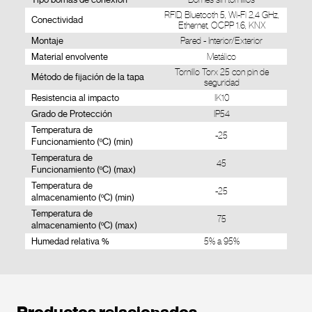
RFID, Bluetooth 5, Wi-Fi 2,4 GHz,
Conectividad
Ethernet, OCPP 1.6, KNX
Montaje
Pared - Interior/Exterior
Material envolvente
Metálico
Tornillo Torx 25 con pin de
Método de fijación de la tapa
seguridad
Resistencia al impacto
IK10
Grado de Protección
IP54
Temperatura de
-25
Funcionamiento (ºC) (min)
Temperatura de
45
Funcionamiento (ºC) (max)
Temperatura de
-25
almacenamiento (ºC) (min)
Temperatura de
75
almacenamiento (ºC) (max)
Humedad relativa %
5% a 95%