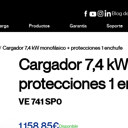
Blog de
arga
Productos
Garantía
Soporte
/
Cargador 7,4 kW monofásico + protecciones 1 enchufe
Cargador 7,4 kW
protecciones 1 
VE 741 SP0
1.158,85€
Disponible