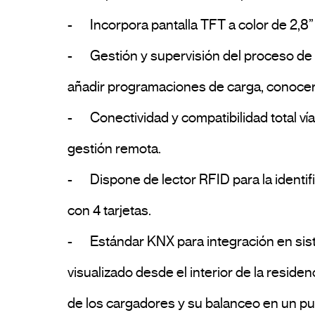
-	Incorpora pantalla TFT a color de 2,8” de última tecnología LED, para la visualización del estado del cargador y del proceso de carga.

-	Gestión y supervisión del proceso de carga mediante la APP DINUY-eMobility, permitiendo el control local y remoto del cargador, 
añadir programaciones de carga, conocer e
-	Conectividad y compatibilidad total vía Bluetooth, Wi-Fi, Ethernet para conexión con el cargador con la platarforma Cloud, para una 
gestión remota.

-	Dispone de lector RFID para la identificación de usuario y activación del cargador, además de la salida. Cada cargador se suministra 
con 4 tarjetas.

-	Estándar KNX para integración en sistemas domóticos y de automatización de edificios, que permite poder ser gestionado y 
visualizado desde el interior de la reside
de los cargadores y su balanceo en un pues