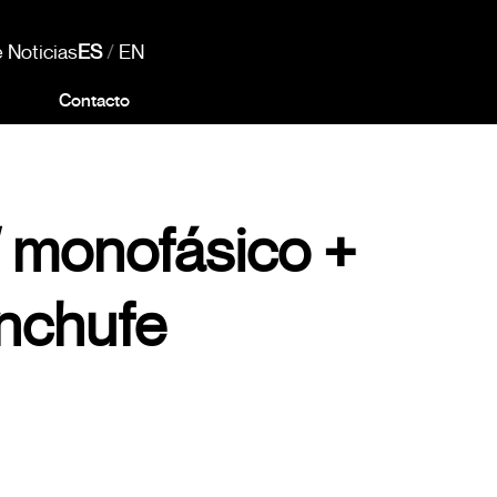
 Noticias
ES
/
EN
Contacto
 monofásico +
enchufe