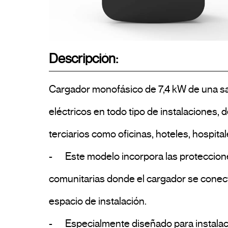
Descripción:
Cargador monofásico de 7,4 kW de una sal
eléctricos en todo tipo de instalaciones,
terciarios como oficinas, hoteles, hospital
-	Este modelo incorpora las protecciones con rearme automático necesarias especialmente en las instalaciones tipo 2, en viviendas 
comunitarias donde el cargador se conecta
espacio de instalación.

-	Especialmente diseñado para instalaciones donde se requiere un equipo fiable, robusto, fácil de instalar y de uso intuitivo.
