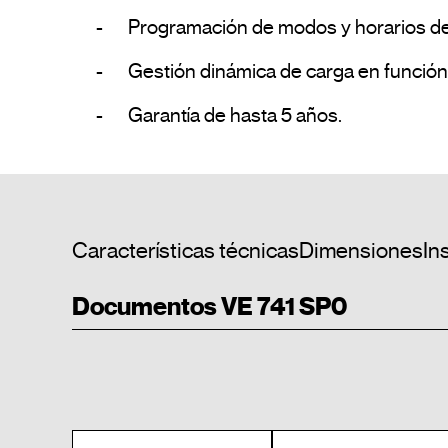
-	Programación de modos y horarios de carga, optimizando el consumo energético.

-	Gestión dinámica de carga en función de la potencia disponible o contratada. Se suministra con pinza para el balanceo de carga.

-	Garantía de hasta 5 años.				
Características técnicas
Dimensiones
In
Documentos VE 741 SP0