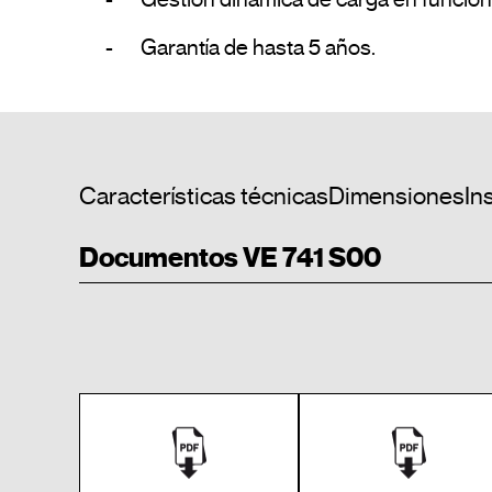
-	Garantía de hasta 5 años.				
Características técnicas
Dimensiones
In
Documentos VE 741 S00