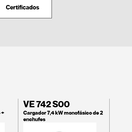
Certificados
VE 742 S00
 +
Cargador 7,4 kW monofásico de 2
enchufes