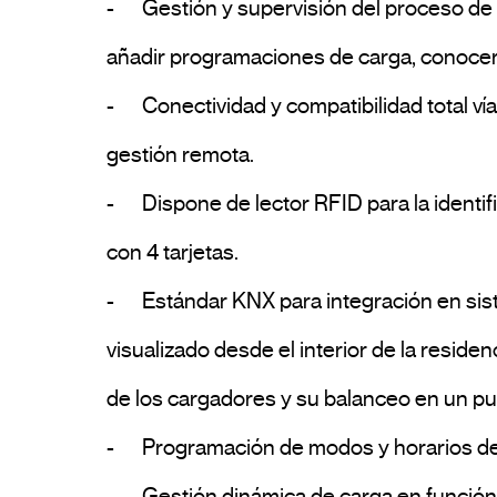
-	Gestión y supervisión del proceso de carga mediante la APP DINUY-eMobility, permitiendo el control local y remoto del cargador, 
añadir programaciones de carga, conocer e
-	Conectividad y compatibilidad total vía Bluetooth, Wi-Fi, Ethernet para conexión con el cargador con la plataforma Cloud, para una 
gestión remota.

-	Dispone de lector RFID para la identificación de usuario y activación del cargador, además de la salida. Cada cargador se suministra 
con 4 tarjetas.

-	Estándar KNX para integración en sistemas domóticos y de automatización de edificios, que permite poder ser gestionado y 
visualizado desde el interior de la reside
de los cargadores y su balanceo en un pues
-	Programación de modos y horarios de carga, optimizando el consumo energético.

-	Gestión dinámica de carga en función de la potencia disponible o contratada. 
