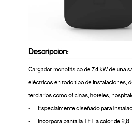
Descripción:
Cargador monofásico de 7,4 kW de una sal
eléctricos en todo tipo de instalaciones,
terciarios como oficinas, hoteles, hospital
-	Especialmente diseñado para instalaciones donde se requiere un equipo fiable, robusto, fácil de instalar y de uso intuitivo.

-	Incorpora pantalla TFT a color de 2,8” de última tecnología LED, para la visualización del estado del cargador y del proceso de carga.
