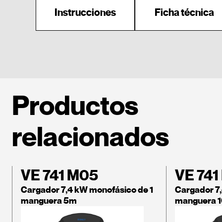
Instrucciones
Ficha técnica
Productos
relacionados
VE 741 M05
VE 741
Cargador 7,4 kW monofásico de 1
Cargador 7,
manguera 5m
manguera 