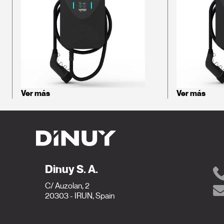
Ver más
Ver más
Dinuy S. A.
C/ Auzolan, 2
20303 - IRUN, Spain