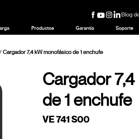
Blog de
arga
Productos
Garantía
Soporte
/
Cargador 7,4 kW monofásico de 1 enchufe
Cargador 7,4
de 1 enchufe
VE 741 S00